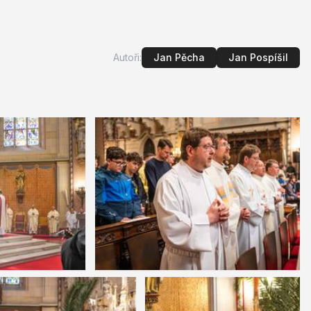
Autoři:
Jan Pěcha
Jan Pospíšil