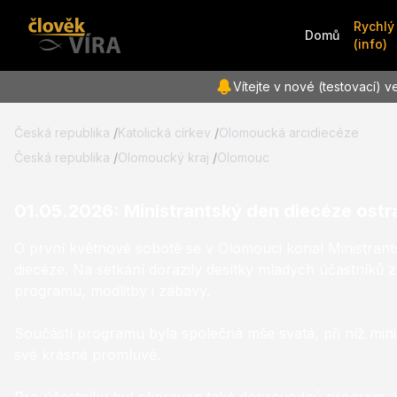
Rychlý
Domů
(info)
Vítejte v nové (testovací) v
Česká republika
/
Katolická církev
/
Olomoucká arcidiecéze
Česká republika
/
Olomoucký kraj
/
Olomouc
01.05.2026
:
Ministrantský den diecéze os
O první květnové sobotě se v Olomouci konal Ministrant
diecéze. Na setkání dorazily desítky mladých účastníků z
programu, modlitby i zábavy.
Součástí programu byla společná mše svatá, při níž mini
své krásné promluvě.