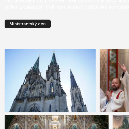
Pro účastníky byl připraven také doprovodný program, 
sdílení zkušeností. Celý den se nesl v přátelské atmosf
Ministrantský den