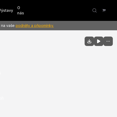
O
Výstavy
nás
e na vaše
podněty a připomínky.
é
ři