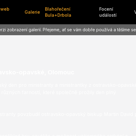
 web
Blahořečení
Focení
Galerie
Bula+Drbola
událostí
erzi zobrazení galerií. Přejeme, ať se vám dobře používá a těšíme s
travsko-opavské, Olomouc
ský den pro ministranty a ministrantky z ostravsko-opavsk
 různých farností, které společně prožily den plný
stranty povzbudil ostravsko-opavský biskup Martin David p