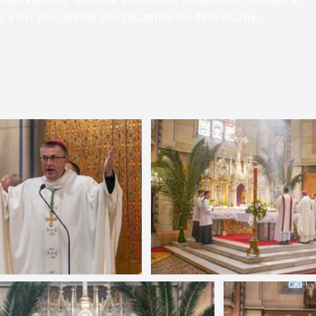
například hry, soutěže a možnost vzájemného setkání a
éře a byl pro mnohé povzbuzením do další služby.