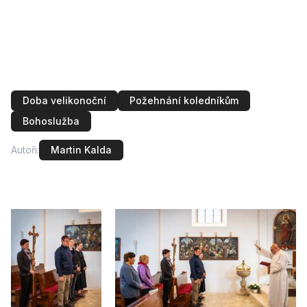
V neděli 10. května se konala poutní Mše svatá u
kostela sv. Stanislava v Osikách. Na pouť se vydala
procesí z Lomnice u Tišnova a Černovic. Hlavním
celebrantem byl P. Pavel Merta, přisluhující P. Ervín
Jansa a jáhen Alois Nebojsa.
Doba velikonoční
Požehnání koledníkům
Bohoslužba
Autoři:
Martin Kalda