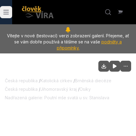
Vítejte v nové (testovací) verzi zobrazení galerií. Přejeme, ať
se vám dobře používá a těšíme se na vaše
podněty a
připomínky.
Česká republika
/
Katolická církev
/
Brněnská diecéze
Česká republika
/
Jihomoravský kraj
/
Osiky
Nadřazená galerie:
Poutní mše svatá u sv. Stanislava
09.05.2026
:
Poutní mše svatá u sv.
Stanislava, další foto