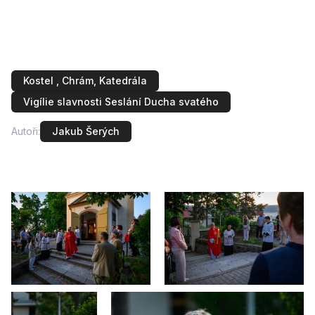
svatého jsme v modřanském kostele Nanebevzetí
Panny Marie prožili ve velmi komorní, o to však hlubší
atmosféře.
Kostel , Chrám, Katedrála
Vigílie slavnosti Seslání Ducha svatého
Autoři:
Jakub Šerých