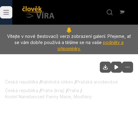
Vítejte v nové (testovací) verzi zobrazení galerií. Přejeme, ať
se vám dobře používá a těšíme se na vaše
podněty a
připomínky.
Česká republika
/
Katolická církev
/
Pražská arcidiecéze
Česká republika
/
Praha (kraj)
/
Praha
/
Kostel Nanebevzetí Panny Marie, Modřany
22.05.2026
:
Vigílie slavnosti Seslání
Ducha Svatého, Modřany
Nádhernou liturgii vigílie slavnosti Seslání Ducha