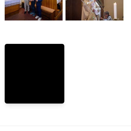
Další fotografie z akce
30.05.2026
První svaté přijímání -
Modřany, další
fotografie