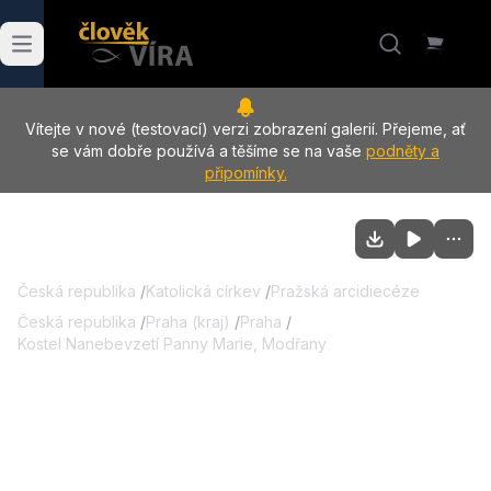
Vítejte v nové (testovací) verzi zobrazení galerií. Přejeme, ať
se vám dobře používá a těšíme se na vaše
podněty a
připomínky.
Česká republika
/
Katolická církev
/
Pražská arcidiecéze
Česká republika
/
Praha (kraj)
/
Praha
/
Kostel Nanebevzetí Panny Marie, Modřany
30.05.2026
:
První svaté přijímání -
Modřany
V kostele Nanebevzetí Panny Marie v Modřanech