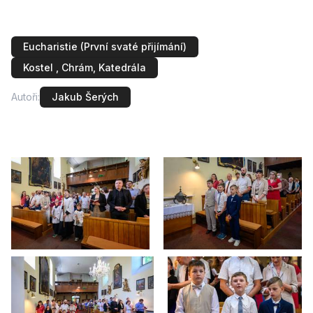
přistoupili k prvnímu svatému přijímání tři chlapci.
Eucharistie (První svaté přijímání)
Kostel , Chrám, Katedrála
Autoři:
Jakub Šerých