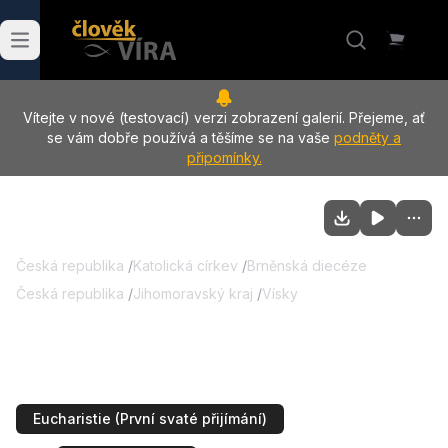
Vítejte v nové (testovací) verzi zobrazení galerií. Přejeme, ať
se vám dobře používá a těšíme se na vaše
podněty a
připomínky.
Česká republika
/
Katolická církev
/
Brněnská diecéze
Česká republika
/
Jihomoravský kraj
/
Vísky
23.05.2026
:
První svaté přijímání, Vísky
Eucharistie (První svaté přijímání)