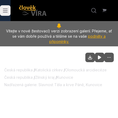
Vítejte v nové (testovací) verzi zobrazení galerií. Přejeme, ať
se vám dobře používá a těšíme se na vaše
podněty a
připomínky.
Česká republika
/
Katolická církev
/
Olomoucká arcidiecéze
Česká republika
/
Zlínský kraj
/
Kunovice
Nadřazená galerie:
Slavnost Těla a krve Páně, Kunovice
06.06.2026
:
Slavnost Těla a krve Páně,
Kunovice - ostatní fotografie