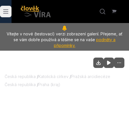
Vítejte v nové (testovací) verzi zobrazení galerií. Přejeme, ať
se vám dobře používá a těšíme se na vaše
podněty a
připomínky.
Česká republika
/
Katolická církev
/
Pražská arcidiecéze
Česká republika
/
Praha (kraj)
03.07.2026
:
Pouť ke sv. Prokopu - mše
sv., kostel Všech svatých, Praha
V sobotu 4. července jsme oslavili svátek sv. Prokopa,